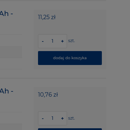
Ah -
11,25 zł
szt.
-
+
dodaj do koszyka
Ah -
10,76 zł
szt.
-
+