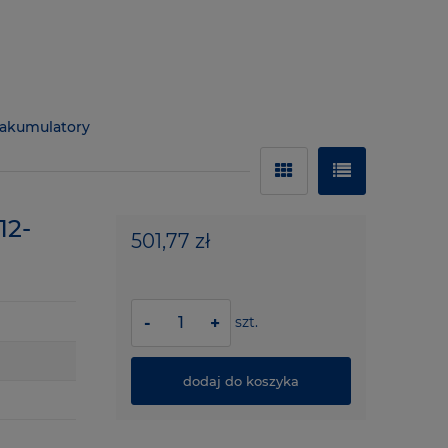
 akumulatory
12-
501,77 zł
szt.
-
+
dodaj do koszyka