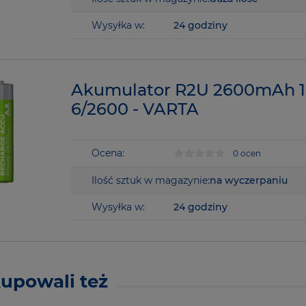
Wysyłka w:
24 godziny
Akumulator R2U 2600mAh 1s
6/2600 - VARTA
Ocena:
0 ocen
Ilość sztuk w magazynie:
na wyczerpaniu
Wysyłka w:
24 godziny
kupowali też