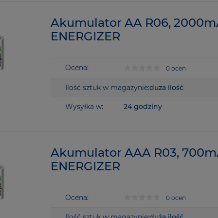
Akumulator AA R06, 2000m
ENERGIZER
Ocena:
0 ocen
Ilość sztuk w magazynie:
duża ilość
Wysyłka w:
24 godziny
Akumulator AAA R03, 700m
ENERGIZER
Ocena:
0 ocen
Ilość sztuk w magazynie:
duża ilość