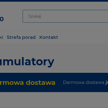
80
ki
Strefa porad
Kontakt
umulatory
rmowa dostawa
Darmowa dostawa
j