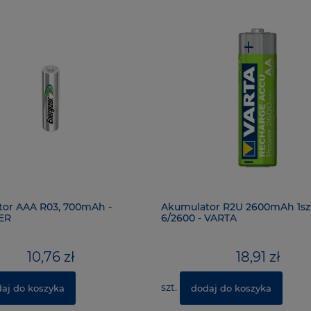
or AAA R03, 700mAh -
Akumulator R2U 2600mAh 1szt
ER
6/2600 - VARTA
10,76 zł
18,91 zł
szt.
aj do koszyka
dodaj do koszyka