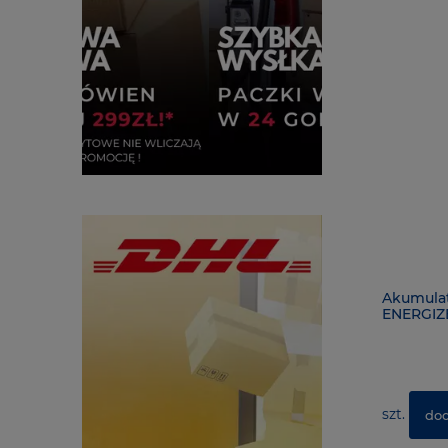
Akumulat
ENERGIZ
szt.
dod