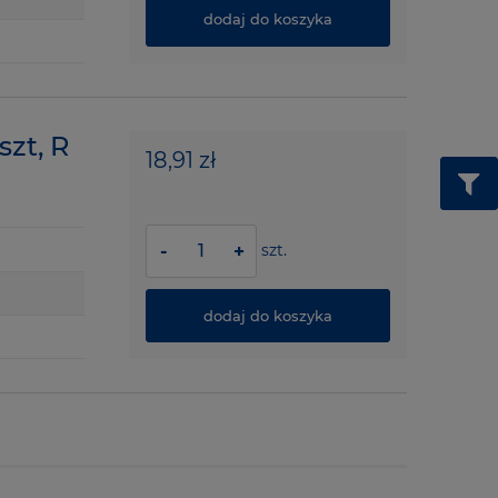
dodaj do koszyka
zt, R
18,91 zł
szt.
-
+
dodaj do koszyka