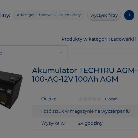
+
ltry:
wyczyść filtry
Kategorie:
Ładowarki i akumulatory
Ładowarki i
Akumulator TECHTRU AGM-
100-AC-12V 100Ah AGM
Ocena:
0 ocen
Ilość sztuk w magazynie:
na wyczerpaniu
Wysyłka w:
24 godziny