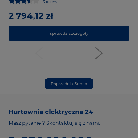
3 oceny
2 794,12 zł
53
61
sprawdź szczegóły
Poprzednia Strona
Hurtownia elektryczna 24
Masz pytanie ? Skontaktuj się z nami.