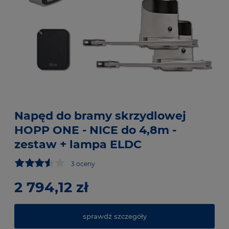
3 oceny
2 794,12 zł
53
61
sprawdź szczegóły