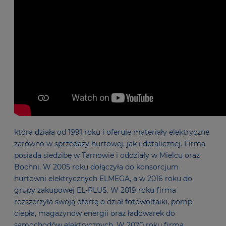
która działa od 1991 roku i oferuje materiały elektryczne
zarówno w sprzedaży hurtowej, jak i detalicznej. Firma
posiada siedzibę w Tarnowie i oddziały w Mielcu oraz
Bochni. W 2005 roku dołączyła do konsorcjum
hurtowni elektrycznych ELMEGA, a w 2016 roku do
grupy zakupowej EL-PLUS. W 2019 roku firma
rozszerzyła swoją ofertę o dział fotowoltaiki, pomp
ciepła, magazynów energii oraz ładowarek do
samochodów elektrycznych. W 2020 roku firma