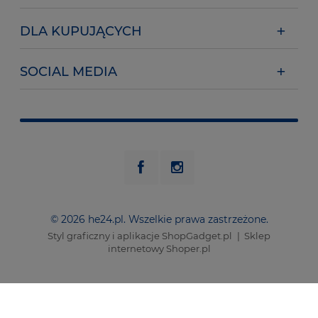
DLA KUPUJĄCYCH
SOCIAL MEDIA
© 2026 he24.pl. Wszelkie prawa zastrzeżone.
Styl graficzny i aplikacje ShopGadget.pl
Sklep
internetowy Shoper.pl