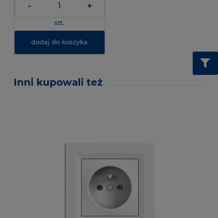
-
+
szt.
dodaj do koszyka
Inni kupowali też