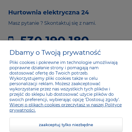
Hurtownia elektryczna 24
Masz pytanie ? Skontaktuj się z nami.
530 190 180
sklep@he24.pl
Dbamy o Twoją prywatność
Pliki cookies i pokrewne im technologie umożliwiają
poprawne działanie strony i pomagają nam
JAK KUPOWAĆ
dostosować ofertę do Twoich potrzeb.
Wykorzystujemy pliki cookies także w celu
personalizacji reklam. Możesz zaakceptować
wykorzystanie przez nas wszystkich tych plików i
DLA KUPUJĄCYCH
przejść do sklepu lub dostosować użycie plików do
swoich preferencji, wybierając opcję 'Dostosuj zgody'.
Więcej o plikach cookies przeczytasz w naszej Polityce
SOCIAL MEDIA
prywatności.
zaakceptuj tylko niezbędne