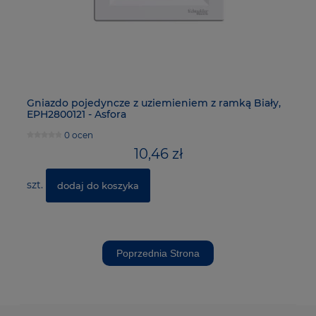
Gniazdo pojedyncze z uziemieniem z ramką Biały,
Gn
EPH2800121 - Asfora
EP
0 ocen
10,46 zł
szt.
sz
dodaj do koszyka
Poprzednia Strona