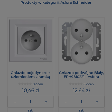
Asfora Schneider
Gniazdo pojedyncze z
Gniazdo podwójne Biały,
uziemieniem z ramką
EPH9810221 - Asfora
Biały, EPH2800121 - Asfora
0 ocen
0 ocen
10,46 zł
12,64 zł
-
+
-
+
szt.
szt.