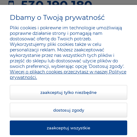
530 190 180
sklep@he24.pl
Dbamy o Twoją prywatność
Pliki cookies i pokrewne im technologie umożliwiają
poprawne działanie strony i pomagają nam
JAK KUPOWAĆ
dostosować ofertę do Twoich potrzeb.
Wykorzystujemy pliki cookies także w celu
personalizacji reklam. Możesz zaakceptować
DLA KUPUJĄCYCH
wykorzystanie przez nas wszystkich tych plików i
przejść do sklepu lub dostosować użycie plików do
swoich preferencji, wybierając opcję 'Dostosuj zgody'.
Więcej o plikach cookies przeczytasz w naszej Polityce
SOCIAL MEDIA
prywatności.
zaakceptuj tylko niezbędne
dostosuj zgody
zaakceptuj wszystkie
© 2026 he24.pl. Wszelkie prawa zastrzeżone.