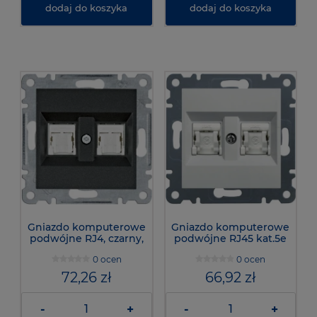
dodaj do koszyka
dodaj do koszyka
Gniazdo komputerowe
Gniazdo komputerowe
podwójne RJ4, czarny,
podwójne RJ45 kat.5e
WL2123 - Lumina
UTP, bialy, lumina,
0 ocen
0 ocen
WL2120 - Hager
72,26 zł
66,92 zł
-
+
-
+