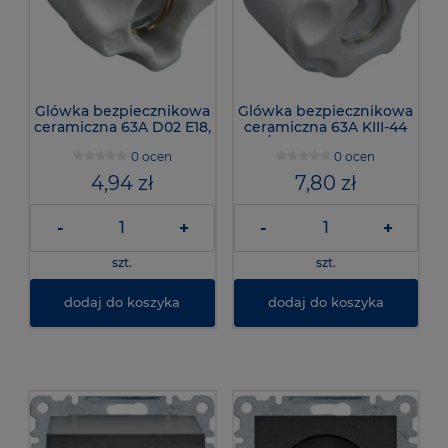
Glówka bezpiecznikowa
Glówka bezpiecznikowa
ceramiczna 63A D02 E18,
ceramiczna 63A KIII-44
LE18SK - Hager
DIII/E33, LE33SK - Hager
0 ocen
0 ocen
4,94 zł
7,80 zł
-
+
-
+
szt.
szt.
dodaj do koszyka
dodaj do koszyka