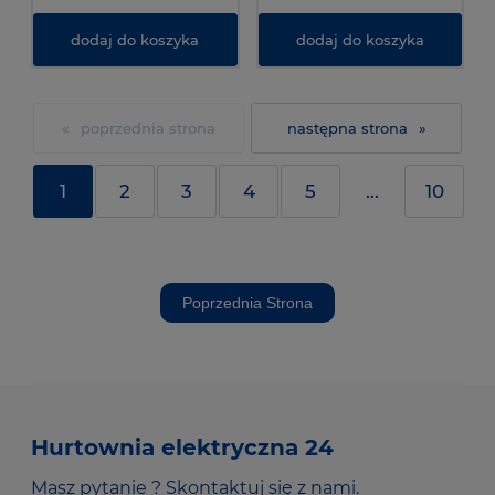
dodaj do koszyka
dodaj do koszyka
«
»
1
2
3
4
5
...
10
Poprzednia Strona
Hurtownia elektryczna 24
Masz pytanie ? Skontaktuj się z nami.