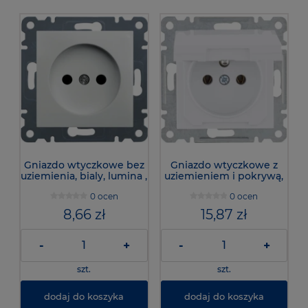
Gniazdo wtyczkowe bez
Gniazdo wtyczkowe z
uziemienia, bialy, lumina ,
uziemieniem i pokrywą,
WL1010 - Hager
bialy, lumina, WL1120 -
0 ocen
0 ocen
Hager
8,66 zł
15,87 zł
-
+
-
+
szt.
szt.
dodaj do koszyka
dodaj do koszyka