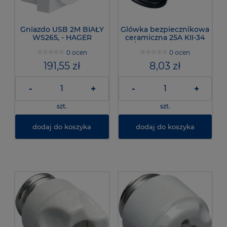
Gniazdo USB 2M BIAŁY
Glówka bezpiecznikowa
WS265, - HAGER
ceramiczna 25A KII-34
DII/E27, LE27SK - Hager
0 ocen
0 ocen
191,55 zł
8,03 zł
-
+
-
+
szt.
szt.
dodaj do koszyka
dodaj do koszyka