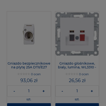
Gniazdo bezpiecznikowe
Gniazdo glośnikowe,
na plytę 25A DTII/E27
bialy, lumina, WL3310 -
500VAC, LE27KPS - Hager
Hager
0 ocen
0 ocen
93,06 zł
26,56 zł
-
+
-
+
szt.
szt.