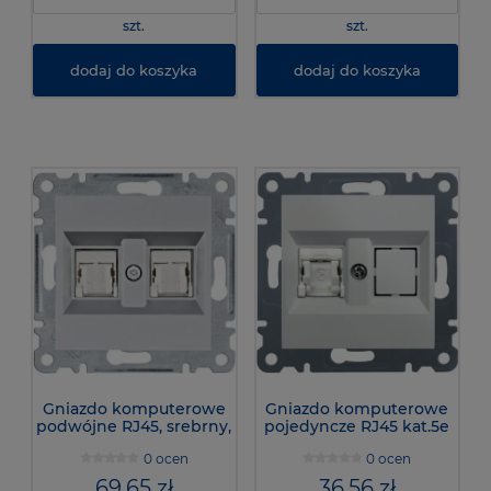
szt.
szt.
dodaj do koszyka
dodaj do koszyka
Gniazdo komputerowe
Gniazdo komputerowe
podwójne RJ45, srebrny,
pojedyncze RJ45 kat.5e
WL2122- Lumina
UTP, bialy, lumina,
0 ocen
0 ocen
WL2110 - Hager
69,65 zł
36,56 zł