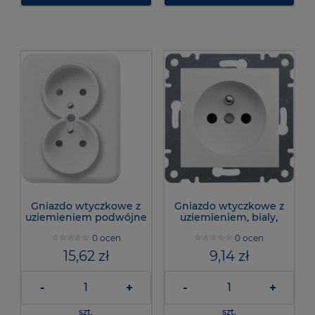
Gniazdo wtyczkowe z
Gniazdo wtyczkowe z
uziemieniem podwójne
uziemieniem, bialy,
kompletne, bialy, lumina,
lumina , WL1020 - Hager
0 ocen
0 ocen
WL1220 - Hager
15,62 zł
9,14 zł
-
+
-
+
szt.
szt.