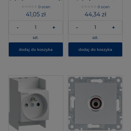
WL2113- Lumina
srebrny, WL2112 - Lumina
0 ocen
0 ocen
41,05 zł
44,34 zł
-
+
-
+
szt.
szt.
dodaj do koszyka
dodaj do koszyka