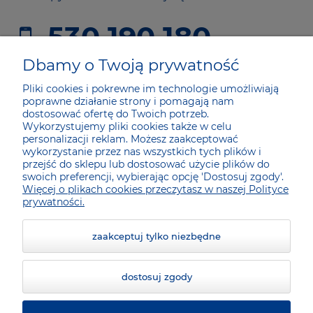
530 190 180
sklep@he24.pl
Dbamy o Twoją prywatność
Pliki cookies i pokrewne im technologie umożliwiają
poprawne działanie strony i pomagają nam
JAK KUPOWAĆ
dostosować ofertę do Twoich potrzeb.
Wykorzystujemy pliki cookies także w celu
personalizacji reklam. Możesz zaakceptować
wykorzystanie przez nas wszystkich tych plików i
DLA KUPUJĄCYCH
przejść do sklepu lub dostosować użycie plików do
swoich preferencji, wybierając opcję 'Dostosuj zgody'.
Więcej o plikach cookies przeczytasz w naszej Polityce
SOCIAL MEDIA
prywatności.
zaakceptuj tylko niezbędne
dostosuj zgody