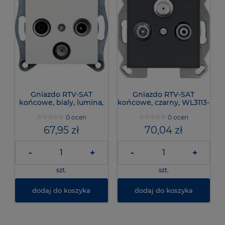
Gniazdo RTV-SAT
Gniazdo RTV-SAT
końcowe, bialy, lumina,
końcowe, czarny, WL3113-
WL3110 - Hager
Lumina
0 ocen
0 ocen
67,95 zł
70,04 zł
-
+
-
+
szt.
szt.
dodaj do koszyka
dodaj do koszyka