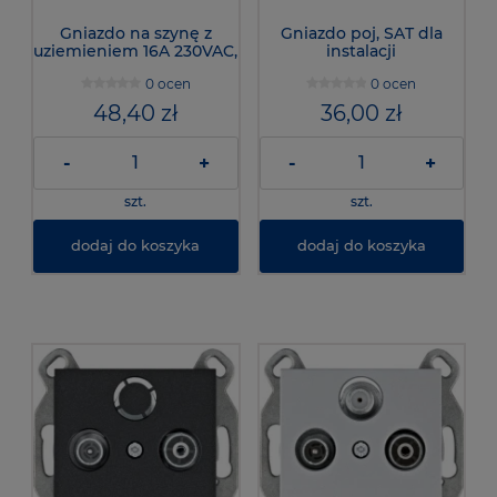
Gniazdo na szynę z
Gniazdo poj, SAT dla
uziemieniem 16A 230VAC,
instalacji
SN216 - Hager
indywidualnych, srebrny,
0 ocen
0 ocen
WL3232-Lumina
48,40 zł
36,00 zł
-
+
-
+
szt.
szt.
dodaj do koszyka
dodaj do koszyka