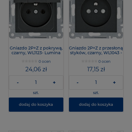
Gniazdo 2P+Z z pokrywą,
Gniazdo 2P+Z z przesłoną
czarny, WL1123- Lumina
styków, czarny, WL1043 -
Lumina
0 ocen
0 ocen
24,06 zł
17,15 zł
-
+
-
+
szt.
szt.
dodaj do koszyka
dodaj do koszyka