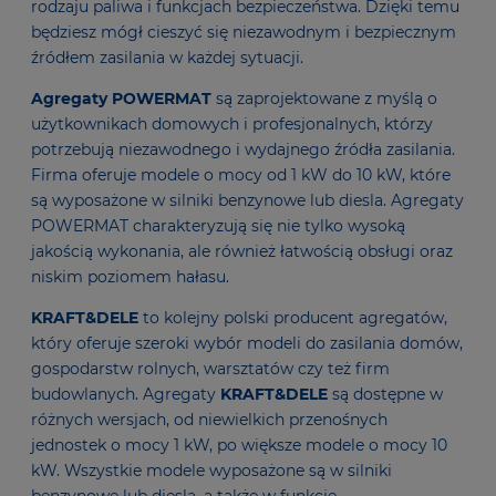
rodzaju paliwa i funkcjach bezpieczeństwa. Dzięki temu
będziesz mógł cieszyć się niezawodnym i bezpiecznym
źródłem zasilania w każdej sytuacji.
Agregaty
POWERMAT
są zaprojektowane z myślą o
użytkownikach domowych i profesjonalnych, którzy
potrzebują niezawodnego i wydajnego źródła zasilania.
Firma oferuje modele o mocy od 1 kW do 10 kW, które
są wyposażone w silniki benzynowe lub diesla. Agregaty
POWERMAT charakteryzują się nie tylko wysoką
jakością wykonania, ale również łatwością obsługi oraz
niskim poziomem hałasu.
KRAFT&DELE
to kolejny polski producent agregatów,
który oferuje szeroki wybór modeli do zasilania domów,
gospodarstw rolnych, warsztatów czy też firm
budowlanych. Agregaty
KRAFT&DELE
są dostępne w
różnych wersjach, od niewielkich przenośnych
jednostek o mocy 1 kW, po większe modele o mocy 10
kW. Wszystkie modele wyposażone są w silniki
benzynowe lub diesla, a także w funkcje