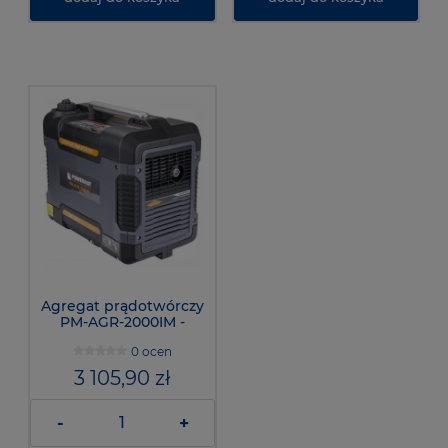
Agregat prądotwórczy
PM-AGR-2000IM -
POWERMAT
0 ocen
3 105,90 zł
-
+