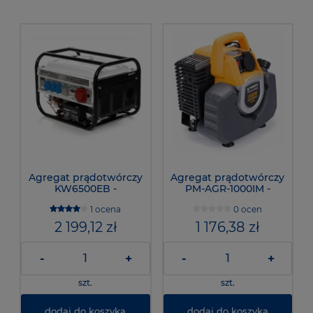
Agregat prądotwórczy
Agregat prądotwórczy
KW6500EB -
PM-AGR-1000IM -
KRAFT&DELE
POWERMAT
1 ocena
0 ocen
2 199,12 zł
1 176,38 zł
-
+
-
+
szt.
szt.
dodaj do koszyka
dodaj do koszyka