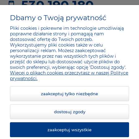
530 190 180
sklep@he24.pl
Dbamy o Twoją prywatność
Pliki cookies i pokrewne im technologie umożliwiają
poprawne działanie strony i pomagają nam
JAK KUPOWAĆ
dostosować ofertę do Twoich potrzeb.
Wykorzystujemy pliki cookies także w celu
personalizacji reklam. Możesz zaakceptować
DLA KUPUJĄCYCH
wykorzystanie przez nas wszystkich tych plików i
przejść do sklepu lub dostosować użycie plików do
swoich preferencji, wybierając opcję 'Dostosuj zgody'.
Więcej o plikach cookies przeczytasz w naszej Polityce
SOCIAL MEDIA
prywatności.
zaakceptuj tylko niezbędne
dostosuj zgody
zaakceptuj wszystkie
© 2026 he24.pl. Wszelkie prawa zastrzeżone.