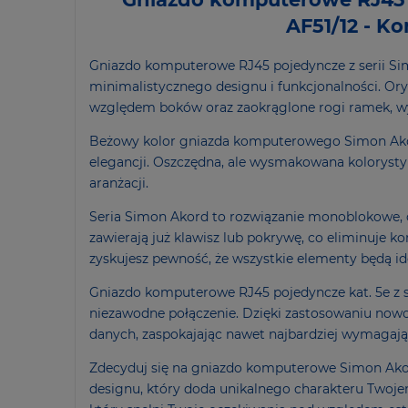
AF51/12 - K
Gniazdo komputerowe RJ45 pojedyncze z serii Sim
minimalistycznego designu i funkcjonalności. Orygi
względem boków oraz zaokrąglone rogi ramek, wy
Beżowy kolor gniazda komputerowego Simon Akor
elegancji. Oszczędna, ale wysmakowana kolorysty
aranżacji.
Seria Simon Akord to rozwiązanie monoblokowe, 
zawierają już klawisz lub pokrywę, co eliminuje 
zyskujesz pewność, że wszystkie elementy będą id
Gniazdo komputerowe RJ45 pojedyncze kat. 5e z se
niezawodne połączenie. Dzięki zastosowaniu nowoc
danych, zaspokajając nawet najbardziej wymagaj
Zdecyduj się na gniazdo komputerowe Simon Akord
designu, który doda unikalnego charakteru Twoje