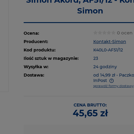
Simon Akord, AF51/12 - Kon
Simon
0 ocen
Ocena:
Producent:
Kontakt-Simon
Kod produktu:
K40L0-AF51/12
Ilość sztuk w magazynie:
23
Wysyłka w:
24 godziny
Dostawa:
od 14,99 zł
- Paczk
InPost
sprawdź formy dostawy
CENA BRUTTO:
45,65 zł