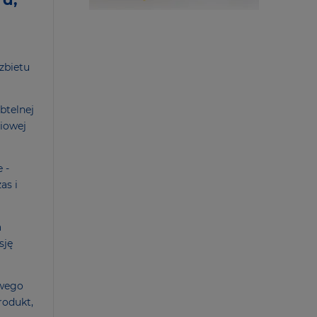
rzbietu
btelnej
ciowej
 -
as i
a
sję
owego
rodukt,