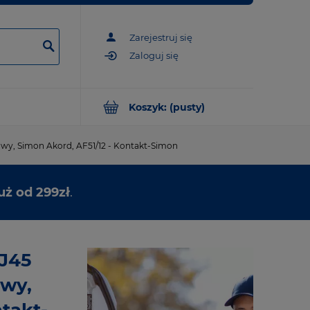
Zarejestruj się
Zaloguj się
Koszyk:
(pusty)
wy, Simon Akord, AF51/12 - Kontakt-Simon
uż od 299zł
.
J45
owy,