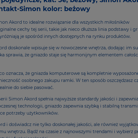
ontakt-Simon kolor: beżowy
on Akord to idealne rozwiązanie dla wszystkich miłośników
nalne cechy tej serii, takie jak nieco dłuższa linia podstawy i g
różniają je spośród innych dostępnych na rynku produktów.
d doskonale wpisuje się w nowoczesne wnętrza, dodając im su
ka sprawia, że gniazdo staje się harmonijnym elementem całoś
co oznacza, że gniazda komputerowe są kompletnie wyposażone
konieczność osobnego zakupu ramki. W ten sposób oszczędzasz cz
ealnie do siebie pasować.
rii Simon Akord spełnia najwyższe standardy jakości i zapewni
zesnej technologii, gniazdo zapewnia szybką i stabilną transmi
ące potrzeby użytkowników.
 i doświadcz nie tylko doskonałej jakości, ale również wyjątk
mu wnętrzu. Bądź na czasie z najnowszymi trendami i wybierz p