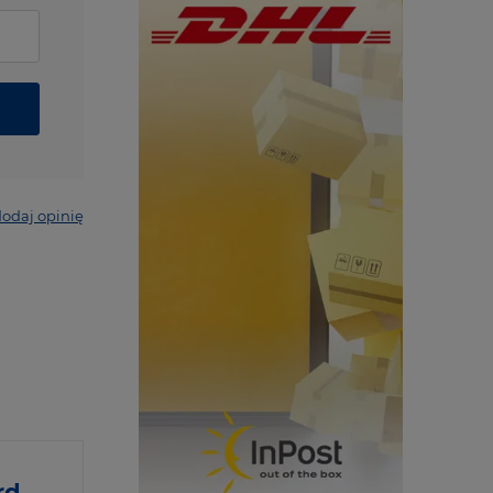
odaj opinię
rd,