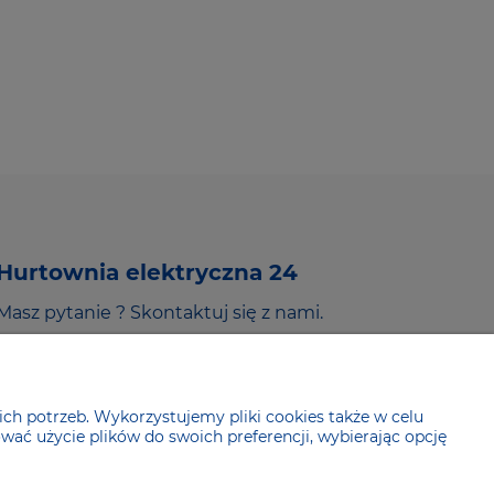
Hurtownia elektryczna 24
Masz pytanie ? Skontaktuj się z nami.
530 190 180
sklep@he24.pl
ch potrzeb. Wykorzystujemy pliki cookies także w celu
wać użycie plików do swoich preferencji, wybierając opcję