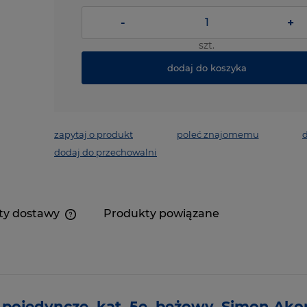
-
+
szt.
dodaj do koszyka
zapytaj o produkt
poleć znajomemu
d
dodaj do przechowalni
ty dostawy
Produkty powiązane
ojedyncze, kat. 5e, beżowy, Simon Ako