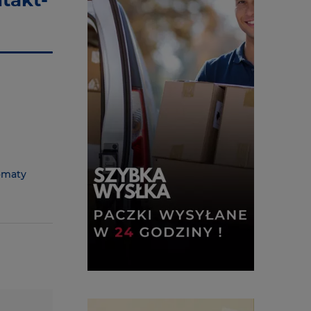
takt-
omaty