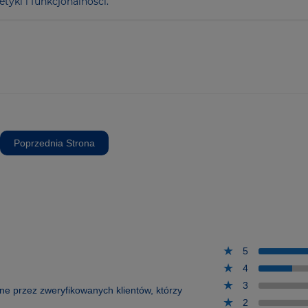
tyki i funkcjonalności.
Poprzednia Strona
5
4
3
one przez zweryfikowanych klientów, którzy
2