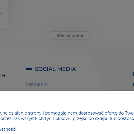
-
Więcej opinii
SOCIAL MEDIA
CH
Instagram
Facebook
wy
Twitter
Forum - Moja Elektryka
wne działanie strony i pomagają nam dostosować ofertę do Twoi
Ceneo
rzez nas wszystkich tych plików i przejść do sklepu lub dostoso
Allegro
watności.