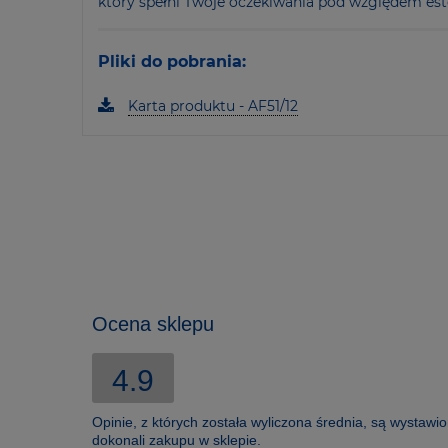
który spełni Twoje oczekiwania pod względem este
Pliki do pobrania:
Karta produktu - AF51/12
Ocena sklepu
4.9
Opinie, z których została wyliczona średnia, są wystawi
dokonali zakupu w sklepie.