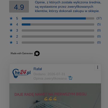
Opinie, z których została wyliczona średnia,
4.9
są wystawione przez zweryfikowanych
klientów, którzy dokonali zakupu w sklepie.
5
(37)
4
(5)
3
(0)
2
(0)
1
(0)
Rafał
Dodano: 2026-07-31
Opinia zweryfikowana