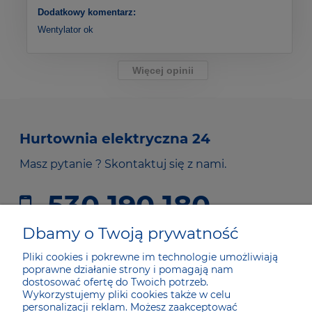
Dodatkowy komentarz:
Wentylator ok
Więcej opinii
Hurtownia elektryczna 24
Masz pytanie ? Skontaktuj się z nami.
530 190 180
sklep@he24.pl
Dbamy o Twoją prywatność
Pliki cookies i pokrewne im technologie umożliwiają
poprawne działanie strony i pomagają nam
JAK KUPOWAĆ
dostosować ofertę do Twoich potrzeb.
Wykorzystujemy pliki cookies także w celu
personalizacji reklam. Możesz zaakceptować