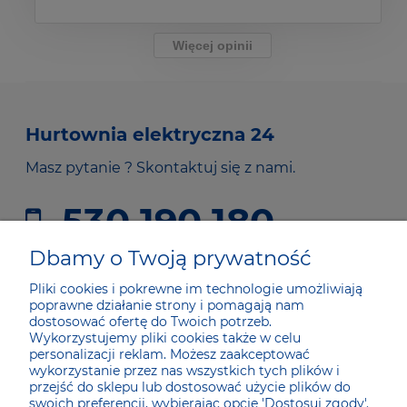
Więcej opinii
Hurtownia elektryczna 24
Masz pytanie ? Skontaktuj się z nami.
530 190 180
sklep@he24.pl
Dbamy o Twoją prywatność
Pliki cookies i pokrewne im technologie umożliwiają
poprawne działanie strony i pomagają nam
JAK KUPOWAĆ
dostosować ofertę do Twoich potrzeb.
Wykorzystujemy pliki cookies także w celu
personalizacji reklam. Możesz zaakceptować
DLA KUPUJĄCYCH
wykorzystanie przez nas wszystkich tych plików i
przejść do sklepu lub dostosować użycie plików do
swoich preferencji, wybierając opcję 'Dostosuj zgody'.