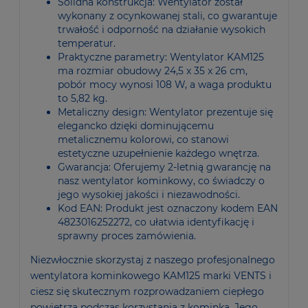
Solidna konstrukcja: Wentylator został
wykonany z ocynkowanej stali, co gwarantuje
trwałość i odporność na działanie wysokich
temperatur.
Praktyczne parametry: Wentylator KAM125
ma rozmiar obudowy 24,5 x 35 x 26 cm,
pobór mocy wynosi 108 W, a waga produktu
to 5,82 kg.
Metaliczny design: Wentylator prezentuje się
elegancko dzięki dominującemu
metalicznemu kolorowi, co stanowi
estetyczne uzupełnienie każdego wnętrza.
Gwarancja: Oferujemy 2-letnią gwarancję na
nasz wentylator kominkowy, co świadczy o
jego wysokiej jakości i niezawodności.
Kod EAN: Produkt jest oznaczony kodem EAN
4823016252272, co ułatwia identyfikację i
sprawny proces zamówienia.
Niezwłocznie skorzystaj z naszego profesjonalnego
wentylatora kominkowego KAM125 marki VENTS i
ciesz się skutecznym rozprowadzaniem ciepłego
powietrza podczas korzystania z kominka. Jego