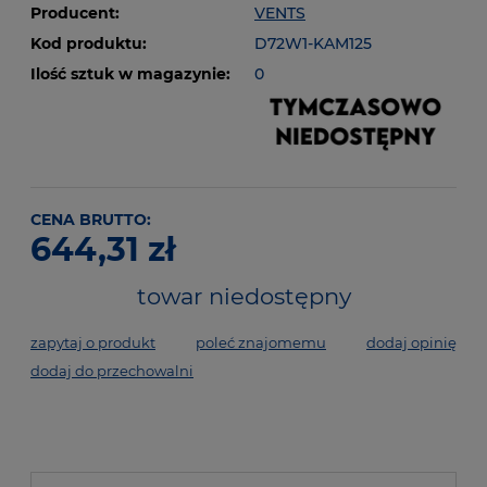
Producent:
VENTS
Kod produktu:
D72W1-KAM125
Ilość sztuk w magazynie:
0
CENA BRUTTO:
644,31 zł
towar niedostępny
zapytaj o produkt
poleć znajomemu
dodaj opinię
dodaj do przechowalni