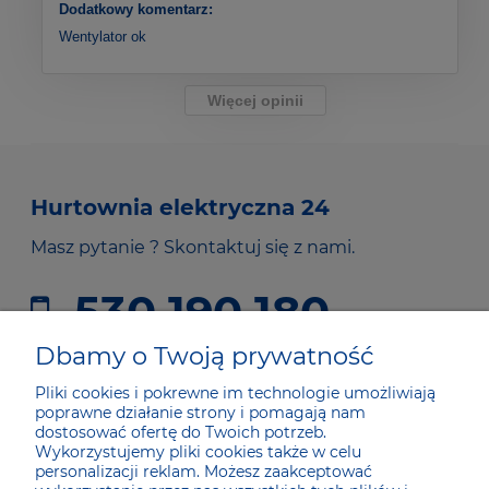
Dodatkowy komentarz:
Wentylator ok
Więcej opinii
Hurtownia elektryczna 24
Masz pytanie ? Skontaktuj się z nami.
530 190 180
sklep@he24.pl
Dbamy o Twoją prywatność
Pliki cookies i pokrewne im technologie umożliwiają
poprawne działanie strony i pomagają nam
JAK KUPOWAĆ
dostosować ofertę do Twoich potrzeb.
Wykorzystujemy pliki cookies także w celu
personalizacji reklam. Możesz zaakceptować