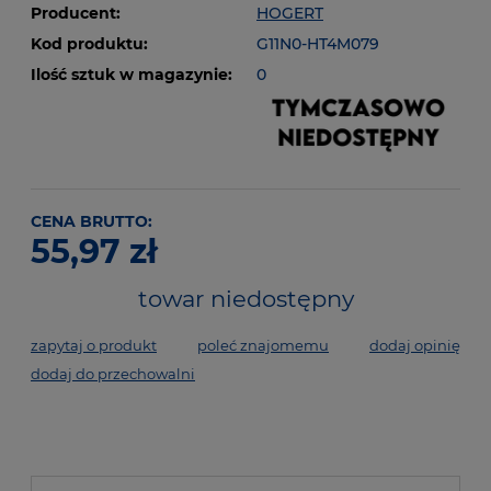
Producent:
HOGERT
Kod produktu:
G11N0-HT4M079
Ilość sztuk w magazynie:
0
CENA BRUTTO:
55,97 zł
towar niedostępny
zapytaj o produkt
poleć znajomemu
dodaj opinię
dodaj do przechowalni