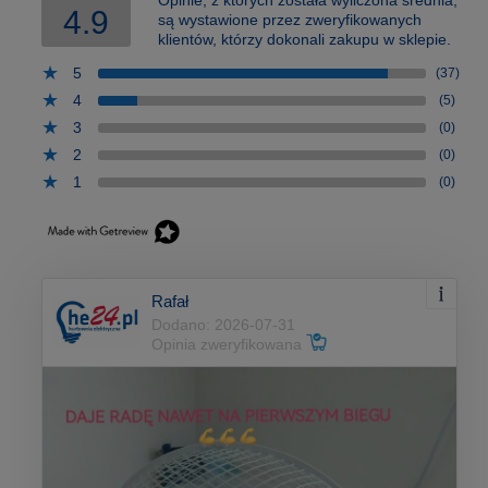
4.9
są wystawione przez zweryfikowanych
klientów, którzy dokonali zakupu w sklepie.
5
(37)
4
(5)
3
(0)
2
(0)
1
(0)
Rafał
Dodano: 2026-07-31
Opinia zweryfikowana