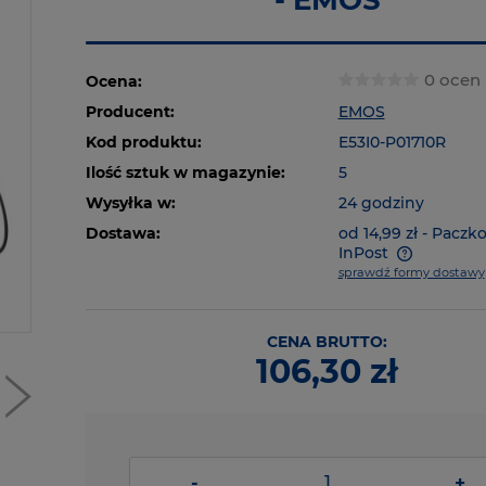
- EMOS
0 ocen
Ocena:
Producent:
EMOS
Kod produktu:
E53I0-P01710R
Ilość sztuk w magazynie:
5
Wysyłka w:
24 godziny
Dostawa:
od 14,99 zł
- Paczk
InPost
sprawdź formy dostawy
CENA BRUTTO:
106,30 zł
-
+