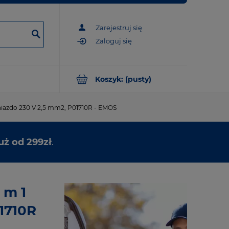
Zarejestruj się
Zaloguj się
Koszyk:
(pusty)
niazdo 230 V 2,5 mm2, P01710R - EMOS
uż od 299zł
.
 m 1
1710R