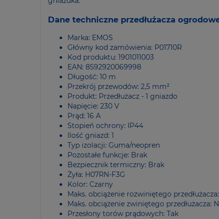
gniazdka.
Dane techniczne przedłużacza ogrodow
Marka: EMOS
Główny kod zamówienia: P01710R
Kod produktu: 1901011003
EAN: 8592920069998
Długość: 10 m
Przekrój przewodów: 2,5 mm²
Produkt: Przedłużacz - 1 gniazdo
Napięcie: 230 V
Prąd: 16 A
Stopień ochrony: IP44
Ilość gniazd: 1
Typ izolacji: Guma/neopren
Pozostałe funkcje: Brak
Bezpiecznik termiczny: Brak
Żyła: H07RN-F3G
Kolor: Czarny
Maks. obciążenie rozwiniętego przedłużacza
Maks. obciążenie zwiniętego przedłużacza: N
Przesłony torów prądowych: Tak