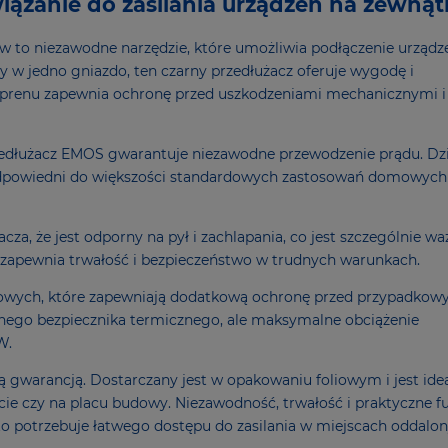
ązanie do zasilania urządzeń na zewnątr
 to niezawodne narzędzie, które umożliwia podłączenie urządz
 w jedno gniazdo, ten czarny przedłużacz oferuje wygodę i
oprenu zapewnia ochronę przed uszkodzeniami mechanicznymi i
edłużacz EMOS gwarantuje niezawodne przewodzenie prądu. Dzi
st odpowiedni do większości standardowych zastosowań domowych 
za, że jest odporny na pył i zachlapania, co jest szczególnie wa
 zapewnia trwałość i bezpieczeństwo w trudnych warunkach.
dowych, które zapewniają dodatkową ochronę przed przypadko
ego bezpiecznika termicznego, ale maksymalne obciążenie
W.
 gwarancją. Dostarczany jest w opakowaniu foliowym i jest id
ie czy na placu budowy. Niezawodność, trwałość i praktyczne f
o potrzebuje łatwego dostępu do zasilania w miejscach oddalo