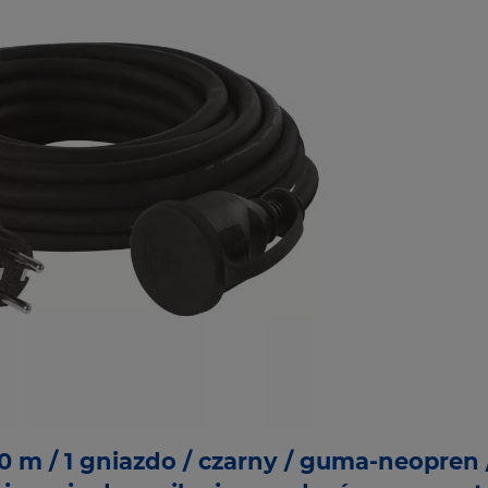
m / 1 gniazdo / czarny / guma-neopren 