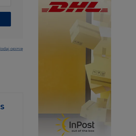
odaj opinię
OS