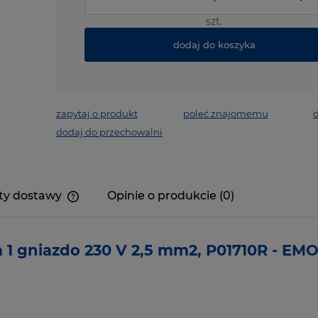
szt.
dodaj do koszyka
zapytaj o produkt
poleć znajomemu
d
dodaj do przechowalni
ty dostawy
Opinie o produkcie (0)
 1 gniazdo 230 V 2,5 mm2, P01710R - EM