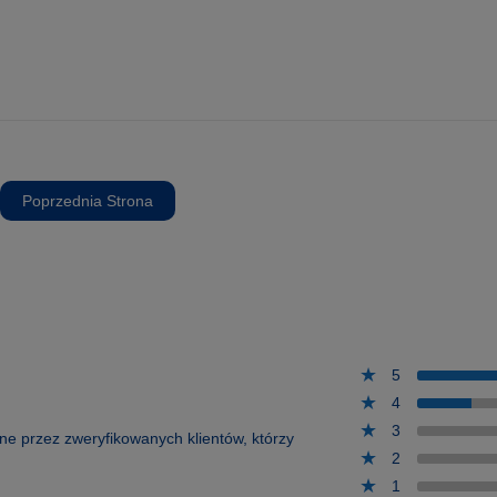
Poprzednia Strona
5
4
3
one przez zweryfikowanych klientów, którzy
2
1