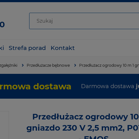
80
ki
Strefa porad
Kontakt
zgałęźniki
Przedłużacze bębnowe
Przedłużacz ogrodowy 10 m 1 g
rmowa dostawa
Darmowa dostawa
j
Przedłużacz ogrodowy 10
gniazdo 230 V 2,5 mm2, P0