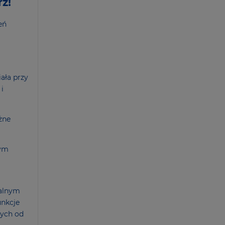
z!
eń
ała przy
i
żne
wym
ealnym
unkcje
nych od