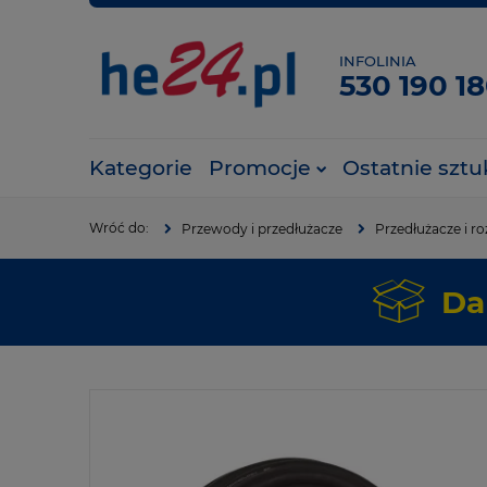
INFOLINIA
530 190 1
Kategorie
Promocje
Ostatnie sztu
Przewody i przedłużacze
Przedłużacze i ro
Da