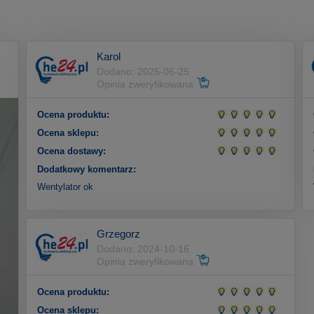
Karol
Dodano: 2025-06-25
Opinia zweryfikowana
Ocena produktu:
Ocena sklepu:
Ocena dostawy:
Dodatkowy komentarz:
Wentylator ok
Grzegorz
Dodano: 2024-10-16
Opinia zweryfikowana
Ocena produktu:
Ocena sklepu: