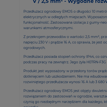
V / 2,5 mm² - Wygodne rozwi
Przedłużacz ogrodowy EMOS o długości 10 metrów
elektrycznych w odległych miejscach. Wyposażony
funkcjonalność. Zastosowana izolacja z gumy-ne
warunkami atmosferycznymi.
Z przekrojem przewodów o wartości 2,5 mm², prz
napięciu 230 V i prądzie 16 A, co sprawia, że je
ogrodowych.
Przedłużacz posiada stopień ochrony IP44, co oznac
podczas pracy na zewnątrz. Jego żyła H07RN-F3G
Produkt jest wyposażony w przesłony torów prą
dotknięciem lub uszkodzeniem. Nie ma wbudowan
rozwiniętego przedłużacza wynosi 16 A lub 3 680 
Przedłużacz ogrodowy EMOS jest objęty dwuletnią
rozwiązaniem do zastosowań w ogrodzie, warsztac
czynią go niezbędnym narzędziem dla każdego, kt