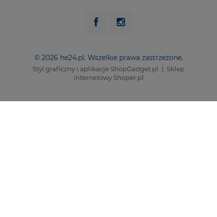
© 2026 he24.pl. Wszelkie prawa zastrzeżone.
Styl graficzny i aplikacje ShopGadget.pl
Sklep
internetowy Shoper.pl