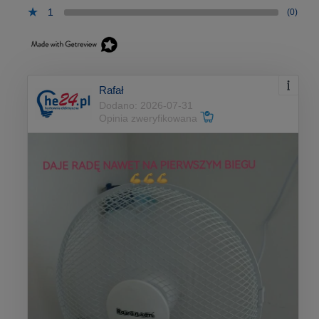
1
(0)
Rafał
Dodano: 2026-07-31
Opinia zweryfikowana