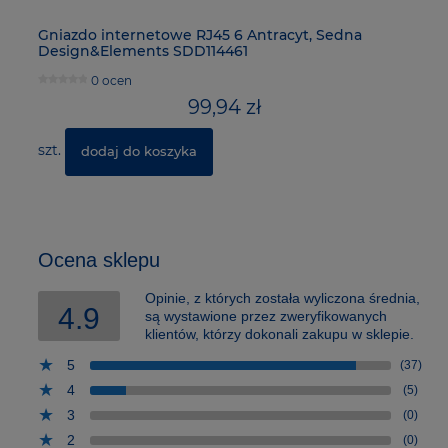
Gniazdo internetowe RJ45 6 Antracyt, Sedna
Śc
Design&Elements SDD114461
0 ocen
99,94 zł
szt.
sz
dodaj do koszyka
Ocena sklepu
Opinie, z których została wyliczona średnia,
4.9
są wystawione przez zweryfikowanych
klientów, którzy dokonali zakupu w sklepie.
5
(37)
4
(5)
3
(0)
2
(0)