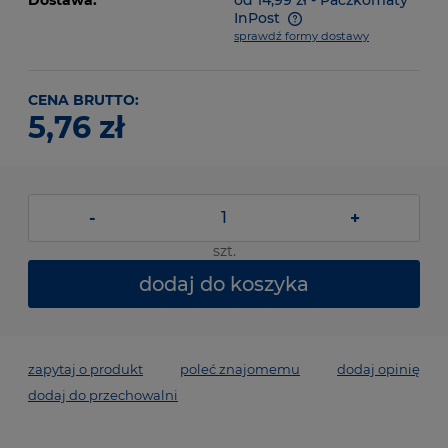
Dostawa:
od 14,99 zł
- Paczkomaty
InPost
sprawdź formy dostawy
CENA BRUTTO:
5,76 zł
-
+
szt.
dodaj do koszyka
zapytaj o produkt
poleć znajomemu
dodaj opinię
dodaj do przechowalni