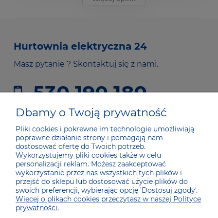
Hurtownia elektryczna 24
Masz pytanie ? Skontaktuj się z nami.
530 190 180
sklep@he24.pl
Dbamy o Twoją prywatność
Pliki cookies i pokrewne im technologie umożliwiają
poprawne działanie strony i pomagają nam
JAK KUPOWAĆ
dostosować ofertę do Twoich potrzeb.
Wykorzystujemy pliki cookies także w celu
personalizacji reklam. Możesz zaakceptować
wykorzystanie przez nas wszystkich tych plików i
DLA KUPUJĄCYCH
przejść do sklepu lub dostosować użycie plików do
swoich preferencji, wybierając opcję 'Dostosuj zgody'.
Więcej o plikach cookies przeczytasz w naszej Polityce
SOCIAL MEDIA
prywatności.