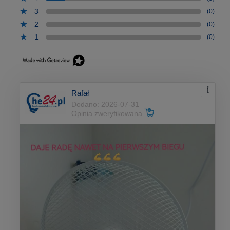
3
(0)
2
(0)
1
(0)
Rafał
Dodano: 2026-07-31
Opinia zweryfikowana