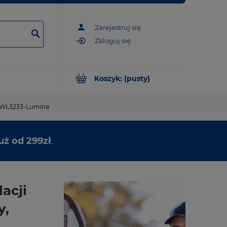
Zarejestruj się
Zaloguj się
Koszyk:
(pusty)
y, WL3233-Lumina
uż od 299zł
.
acji
y,