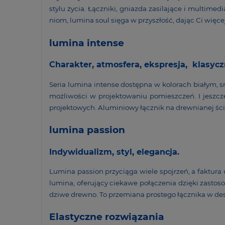
stylu życia. Łącz­niki, gniazda zasi­la­jące i multi­me
niom, lumina soul sięga w przy­szłość, dając Ci więcej 
lumina intense
Charakter, atmos­fera, ekspresja, klasyc
Seria lumina intense dostępna w kolo­rach białym, s
możli­wości w projek­to­waniu pomiesz­czeń. I jeszc
projek­to­wych. Alumi­niowy łącznik na drew­nianej ści
lumina passion
Indy­wi­du­alizm, styl, elegancja.
Lumina passion przy­ciąga wiele spoj­rzeń, a faktura
lumina, oferu­jący ciekawe połą­czenia dzięki zasto­s
dziwe drewno. To prze­miana prostego łącz­nika w desi
Elastyczne
rozwią­zania