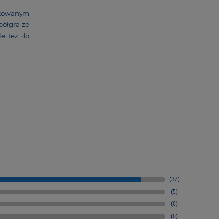
­to­wanym
półgra ze
le też do
(37)
(5)
(0)
(0)