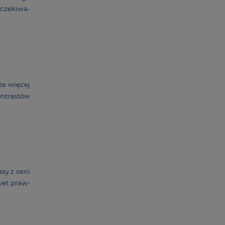
cze­ki­wa­
ze więcej
ntra­stów
sy z serii
awet praw­