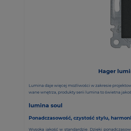
Hager lumin
Lumina daje więcej możli­wości w zakresie projek­to­wa
wane wnętrza, produkty serii lumina to świetna jakość
lumina soul
Ponad­cza­so­wość, czystość stylu, harmon
Wysoka jakość w stan­dar­dzie. Dzięki ponad­cza­so