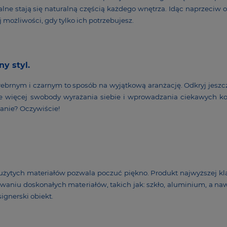
­dialne stają się natu­ralną częścią każdego wnętrza. Idąc naprzeciw o
możli­wości, gdy tylko ich potrze­bu­jesz.
zny styl.
rebrnym i czarnym to sposób na wyjąt­kową aran­żację. Odkryj jeszc
ze więcej swobody wyra­żania siebie i wpro­wa­dzania cieka­wych ko
anie? Oczy­wi­ście!
 użytych mate­riałów pozwala poczuć piękno. Produkt najwyż­szej kla
o­waniu dosko­na­łych mate­riałów, takich jak: szkło, alumi­nium, a n
­gnerski obiekt.