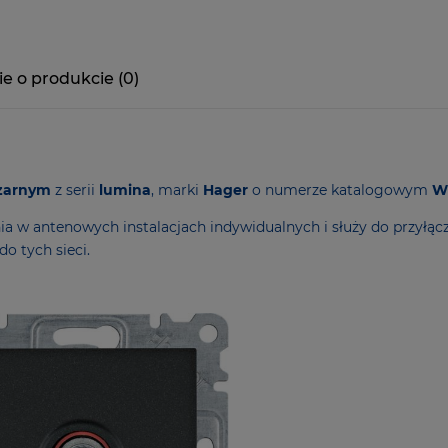
ie o produkcie (0)
zarnym
z serii
lumina
, marki
Hager
o numerze katalogowym
W
a w antenowych instalacjach indywidualnych i służy do przyłąc
o tych sieci.