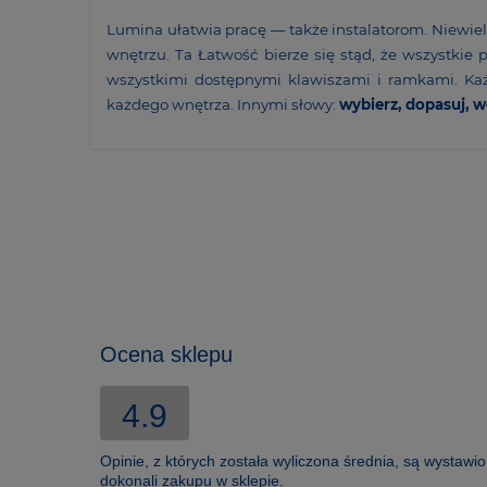
Lumina ułatwia pracę — także insta­la­torom. Niewi
wnętrzu. Ta Łatwość bierze się stąd, że wszystkie
wszyst­kimi dostęp­nymi klawi­szami i ramkami. Ka
każdego wnętrza. Innymi słowy:
wybierz, dopasuj, w
Ocena sklepu
4.9
Opinie, z których została wyliczona średnia, są wystawi
dokonali zakupu w sklepie.