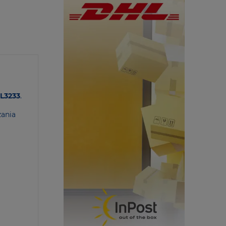
L3233
.
zania