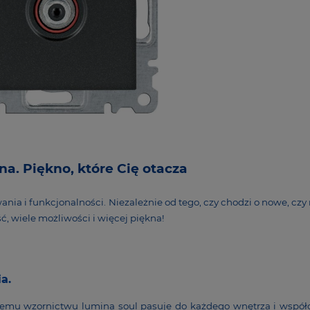
a. Piękno, które Cię otacza
nia i funk­cjo­nal­ności. Nieza­leżnie od tego, czy chodzi o nowe, czy
, wiele możli­wości i więcej piękna!
ia.
­wemu wzor­nictwu lumina soul pasuje do każdego wnętrza i współ­