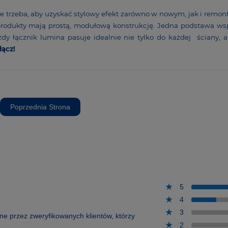
ele trzeba, aby uzyskać stylowy efekt zarówno w nowym, jak i remon
 produkty mają prostą, modu­łową konstrukcję. Jedna podstawa ws
żdy łącznik lumina pasuje idealnie nie tylko do każdej ściany, a
łącz!
Poprzednia Strona
5
4
3
one przez zweryfikowanych klientów, którzy
2