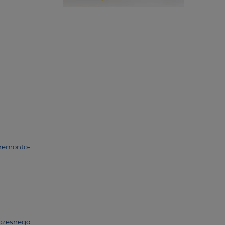
 remon­to­
cze­snego