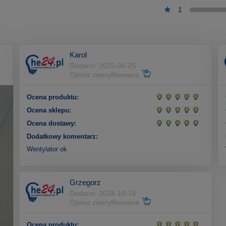
1
Karol
Dodano: 2025-06-25
Opinia zweryfikowana
Ocena produktu:
Ocena sklepu:
Ocena dostawy:
Dodatkowy komentarz:
Wentylator ok
Grzegorz
Dodano: 2024-10-16
Opinia zweryfikowana
Ocena produktu: